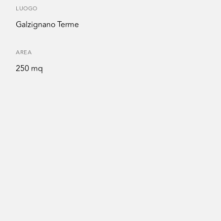
LUOGO
Galzignano Terme
AREA
250 mq